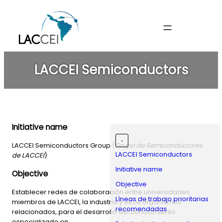
Skip
to
content
LACCEI Semiconductors
Initiative name
-
LACCEI Semiconductors Group (
Grupo de Semiconductores
LACCEI Semiconductors
de LACCEI
)
Initiative name
Objective
Objective
Establecer redes de colaboración entre universidades
Líneas de trabajo prioritarias
miembros de LACCEI, la industria y otros organismos
recomendadas
relacionados, para el desarrollo del conocimiento
especializado en