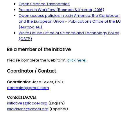
Open Science Taxonomies
Research Workflow (Bosman & Kramer, 2016)
Open access policies in Latin America, the Caribbean
and the European Union – Publications Office of the EU
(europa.eu)
White House Office of Science and Technology Policy
(OSTP)
Be a member of the initiative
Please complete the web form,
click here
.
Coordinator / Contact
Coordinator
: Jose Texier, Ph.D.
dantexier@gmail.com
Contact LACCEI
:
initiatives@laccei.org
(English)
iniciativas@laccei.org
(Español)