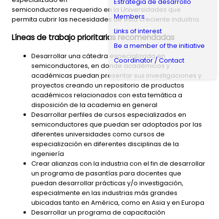
Estrategia de desarrollo
semiconductores requerido en la Universidades que
Members
permita cubrir las necesidades de esta creciente industria.
Links of interest
Líneas de trabajo prioritarias recomendadas
Be a member of the initiative
Desarrollar una cátedra especializada en
Coordinator / Contact
semiconductores, en donde académicos y
académicas puedan presentar sus investigaciones y
proyectos creando un repositorio de productos
académicos relacionados con esta temática a
disposición de la academia en general
Desarrollar perfiles de cursos especializados en
semiconductores que puedan ser adoptados por las
diferentes universidades como cursos de
especialización en diferentes disciplinas de la
ingeniería
Crear alianzas con la industria con el fin de desarrollar
un programa de pasantías para docentes que
puedan desarrollar prácticas y/o investigación,
especialmente en las industrias más grandes
ubicadas tanto en América, como en Asia y en Europa
Desarrollar un programa de capacitación