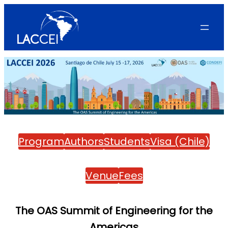
Skip
to
content
Program
Authors
Students
Visa (Chile)
Venue
Fees
The OAS Summit of Engineering for the
Americas