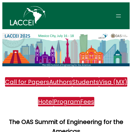
Skip
to
content
Call for Papers
Authors
Students
Visa (MX)
Hotel
Program
Fees
The OAS Summit of Engineering for the
Americas