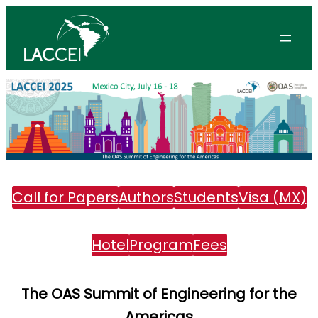
Skip
to
content
Call for Papers
Authors
Students
Visa (MX)
Hotel
Program
Fees
The OAS Summit of Engineering for the
Americas