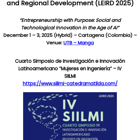
and
R
egional
D
evelopment (
LEIRD 202
5)
“Entrepreneurship with Purpose: Social and
Technological Innovation in the Age of AI”
December 1 – 3, 2025 (Hybrid) – Cartagena (Colombia) –
Venue:
UTB – Manga
Cuarto Simposio de Investigación e Innovación
Latinoamericano “Mujeres en Ingeniería” – IV
SIILMI
https://www.siilmi-catedramatilda.com/